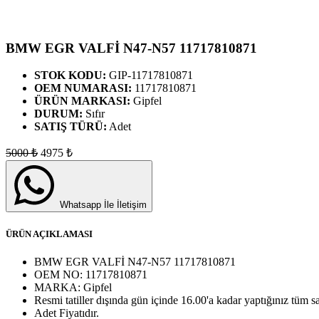
BMW EGR VALFİ N47-N57 11717810871
STOK KODU:
GIP-11717810871
OEM NUMARASI:
11717810871
ÜRÜN MARKASI:
Gipfel
DURUM:
Sıfır
SATIŞ TÜRÜ:
Adet
5000
₺
4975
₺
Whatsapp İle İletişim
ÜRÜN AÇIKLAMASI
BMW EGR VALFİ N47-N57 11717810871
OEM NO:
11717810871
MARKA:
Gipfel
Resmi tatiller dışında gün içinde 16.00'a kadar yaptığınız tüm sa
Adet
Fiyatıdır.