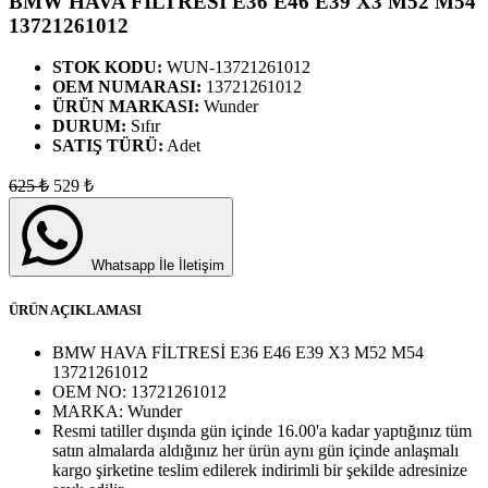
BMW HAVA FİLTRESİ E36 E46 E39 X3 M52 M54
13721261012
STOK KODU:
WUN-13721261012
OEM NUMARASI:
13721261012
ÜRÜN MARKASI:
Wunder
DURUM:
Sıfır
SATIŞ TÜRÜ:
Adet
625
₺
529
₺
Whatsapp İle İletişim
ÜRÜN AÇIKLAMASI
BMW HAVA FİLTRESİ E36 E46 E39 X3 M52 M54
13721261012
OEM NO:
13721261012
MARKA:
Wunder
Resmi tatiller dışında gün içinde 16.00'a kadar yaptığınız tüm
satın almalarda aldığınız her ürün aynı gün içinde anlaşmalı
kargo şirketine teslim edilerek indirimli bir şekilde adresinize