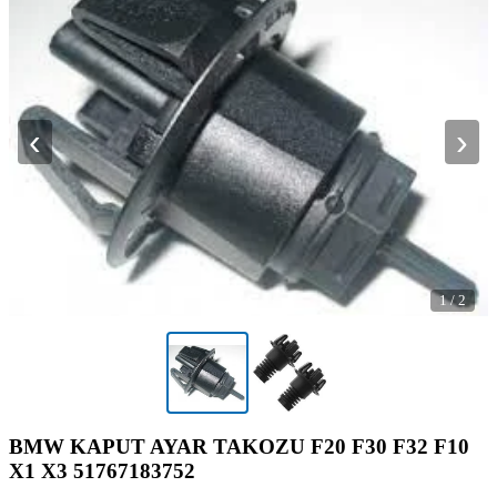
‹
›
1
/
2
BMW KAPUT AYAR TAKOZU F20 F30 F32 F10
X1 X3 51767183752