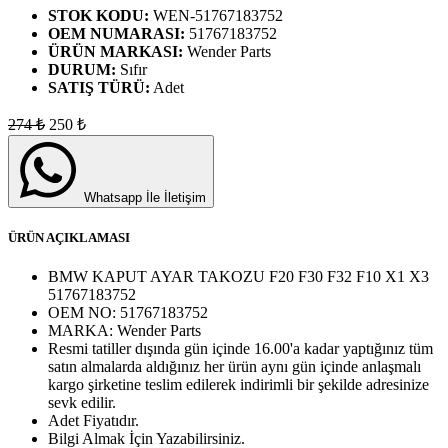
STOK KODU:
WEN-51767183752
OEM NUMARASI:
51767183752
ÜRÜN MARKASI:
Wender Parts
DURUM:
Sıfır
SATIŞ TÜRÜ:
Adet
274
₺
250
₺
Whatsapp İle İletişim
ÜRÜN AÇIKLAMASI
BMW KAPUT AYAR TAKOZU F20 F30 F32 F10 X1 X3
51767183752
OEM NO:
51767183752
MARKA:
Wender Parts
Resmi tatiller dışında gün içinde 16.00'a kadar yaptığınız tüm
satın almalarda aldığınız her ürün aynı gün içinde anlaşmalı
kargo şirketine teslim edilerek indirimli bir şekilde adresinize
sevk edilir.
Adet
Fiyatıdır.
Bilgi Almak İçin Yazabilirsiniz.