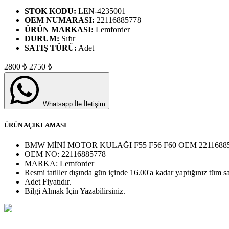
STOK KODU:
LEN-4235001
OEM NUMARASI:
22116885778
ÜRÜN MARKASI:
Lemforder
DURUM:
Sıfır
SATIŞ TÜRÜ:
Adet
2800
₺
2750
₺
Whatsapp İle İletişim
ÜRÜN AÇIKLAMASI
BMW MİNİ MOTOR KULAĞI F55 F56 F60 OEM 2211688
OEM NO:
22116885778
MARKA:
Lemforder
Resmi tatiller dışında gün içinde 16.00'a kadar yaptığınız tüm sa
Adet
Fiyatıdır.
Bilgi Almak İçin Yazabilirsiniz.