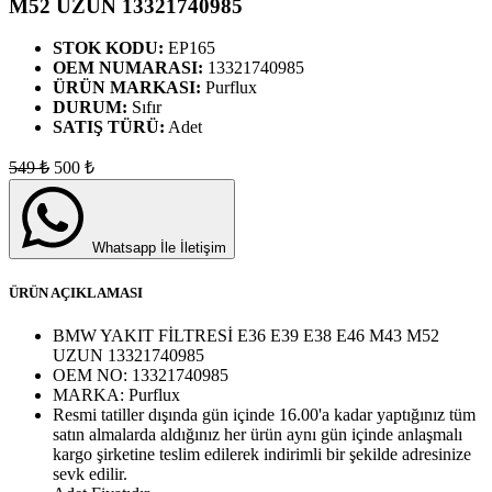
M52 UZUN 13321740985
STOK KODU:
EP165
OEM NUMARASI:
13321740985
ÜRÜN MARKASI:
Purflux
DURUM:
Sıfır
SATIŞ TÜRÜ:
Adet
549
₺
500
₺
Whatsapp İle İletişim
ÜRÜN AÇIKLAMASI
BMW YAKIT FİLTRESİ E36 E39 E38 E46 M43 M52
UZUN 13321740985
OEM NO:
13321740985
MARKA:
Purflux
Resmi tatiller dışında gün içinde 16.00'a kadar yaptığınız tüm
satın almalarda aldığınız her ürün aynı gün içinde anlaşmalı
kargo şirketine teslim edilerek indirimli bir şekilde adresinize
sevk edilir.